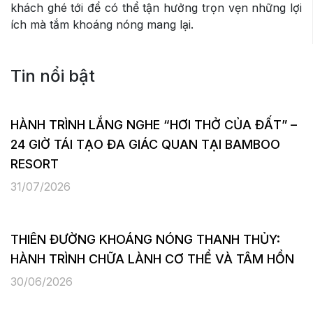
khách ghé tới để có thể tận hưởng trọn vẹn những lợi
ích mà tắm khoáng nóng mang lại.
Tin nổi bật
HÀNH TRÌNH LẮNG NGHE “HƠI THỞ CỦA ĐẤT” –
24 GIỜ TÁI TẠO ĐA GIÁC QUAN TẠI BAMBOO
RESORT
31/07/2026
THIÊN ĐƯỜNG KHOÁNG NÓNG THANH THỦY:
HÀNH TRÌNH CHỮA LÀNH CƠ THỂ VÀ TÂM HỒN
30/06/2026