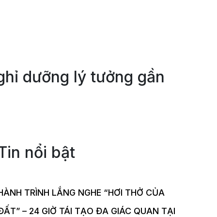
ỉ dưỡng lý tưởng gần
Tin nổi bật
HÀNH TRÌNH LẮNG NGHE “HƠI THỞ CỦA
ĐẤT” – 24 GIỜ TÁI TẠO ĐA GIÁC QUAN TẠI