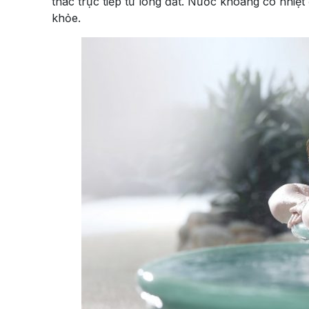
thác trực tiếp từ lòng đất. Nước khoáng có nhiệ
khỏe.