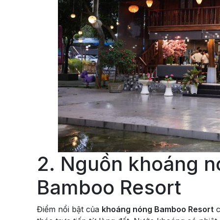
2. Nguồn khoáng nó
Bamboo Resort
Điểm nổi bật của
khoáng nóng Bamboo Resort
c