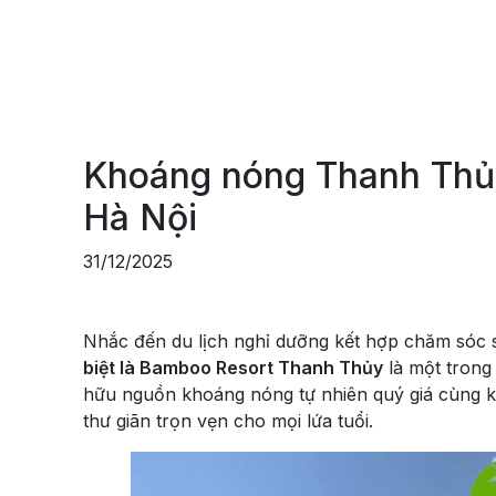
Khoáng nóng Thanh Thủ
Hà Nội
31/12/2025
Nhắc đến du lịch nghỉ dưỡng kết hợp chăm sóc
biệt là Bamboo Resort Thanh Thủy
là một trong
hữu nguồn khoáng nóng tự nhiên quý giá cùng k
thư giãn trọn vẹn cho mọi lứa tuổi.