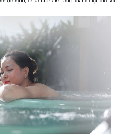
t độ ổn định, chứa nhiều khoáng chất có lợi cho sức